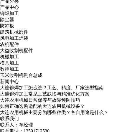
产品分类
产品中心
铆焊加工
除尘器
防冲板
建筑机械部件
风电加工焊装
农机配件
大益收割机配件
机械加工
模具加工
数控加工
玉米收割机割台总成
新闻中心
大连铆焊加工怎么选？工艺、精度、厂家选型指南
大连铆焊加工常见工艺缺陷与精准优化方案
大连农用机械日常保养与故障预防技巧
如何正确选购适配的大连农用机械设备？
大连农用机械主要分为哪些种类？各自用途是什么？
联系我们
联系人：车经理
联系电话：13591712530