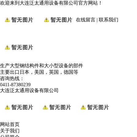
欢迎来到大连泛太通用设备有限公司官方网站！
在线留言
|
联系我们
生产大型钢结构件和大小型设备的部件
主要出口日本，美国，英国，德国等
咨询热线：
0411-87380239
大连泛太通用设备有限公司
网站首页
关于我们