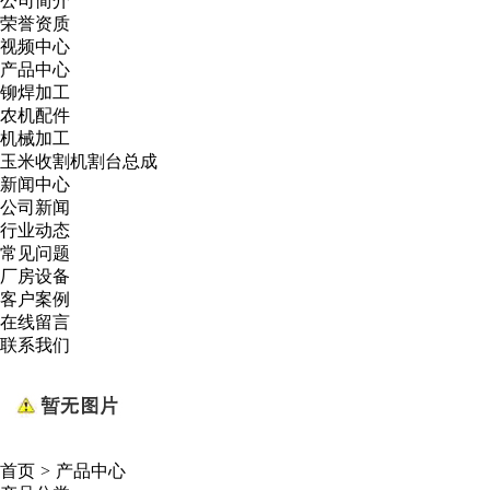
公司简介
荣誉资质
视频中心
产品中心
铆焊加工
农机配件
机械加工
玉米收割机割台总成
新闻中心
公司新闻
行业动态
常见问题
厂房设备
客户案例
在线留言
联系我们
首页
>
产品中心