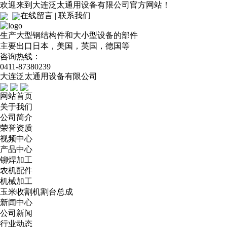
欢迎来到大连泛太通用设备有限公司官方网站！
在线留言
|
联系我们
生产大型钢结构件和大小型设备的部件
主要出口日本，美国，英国，德国等
咨询热线：
0411-87380239
大连泛太通用设备有限公司
网站首页
关于我们
公司简介
荣誉资质
视频中心
产品中心
铆焊加工
农机配件
机械加工
玉米收割机割台总成
新闻中心
公司新闻
行业动态