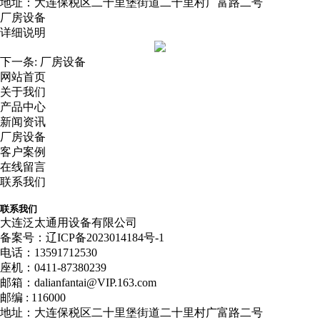
地址：大连保税区二十里堡街道二十里村广富路二号
厂房设备
详细说明
下一条:
厂房设备
网站首页
关于我们
产品中心
新闻资讯
厂房设备
客户案例
在线留言
联系我们
联系我们
大连泛太通用设备有限公司
备案号：
辽ICP备2023014184号-1
电话：13591712530
座机：0411-87380239
邮箱：dalianfantai@VIP.163.com
邮编 : 116000
地址：大连保税区二十里堡街道二十里村广富路二号