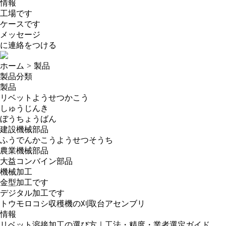
情報
工場です
ケースです
メッセージ
に連絡をつける
ホーム
>
製品
製品分類
製品
リベットようせつかこう
しゅうじんき
ぼうちょうばん
建設機械部品
ふうでんかこうようせつそうち
農業機械部品
大益コンバイン部品
機械加工
金型加工です
デジタル加工です
トウモロコシ収穫機の刈取台アセンブリ
情報
リベット溶接加工の選び方｜工法・精度・業者選定ガイド