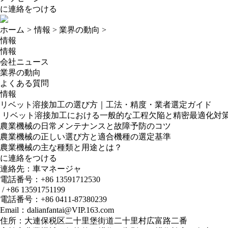
に連絡をつける
ホーム
>
情報
>
業界の動向
>
情報
情報
会社ニュース
業界の動向
よくある質問
情報
リベット溶接加工の選び方｜工法・精度・業者選定ガイド
​ リベット溶接加工における一般的な工程欠陥と精密最適化対
農業機械の日常メンテナンスと故障予防のコツ
農業機械の正しい選び方と適合機種の選定基準
農業機械の主な種類と用途とは？
に連絡をつける
連絡先：車マネージャ
電話番号：+86 13591712530
/ +86
13591751199
電話番号：+86 0411-87380239
Email：dalianfantai@VIP.163.com
住所：大連保税区二十里堡街道二十里村広富路二番