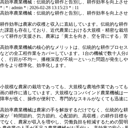
高効率農業機械：伝統的な耕作と告別し、耕作効率を向上させ
* : * : admin * : 2026-02-28 13:15:23 * : 11
高効率農業機械：伝統的な耕作と告別し、耕作効率を向上させ
耕作効率は農家の収穫と収入に直結しています。伝統的な耕作
た課題も存在しており、近代農業における大規模・精密な栽培
って耕作が支援され、農家は「黄土を向き、空を背にする」苦
高効率農業機械の核心的なメリットは、伝統的な耕作プロセス
などの全工程作業をカバーしています。1台の機械で数十人分
く、行距が不均一、播種深度が不統一といった問題が発生しや
作をより標準化、効率化します。
小規模な農家の栽培であっても、大規模な農地作業であっても
画の耕作に適しています。大規模なコンバインド農業機械は一
障率が低く、操作が便利で、専門的なスキルがなくても迅速に
高効率農業機械は農家の手を解放するだけでなく、伝統的な耕
家が「時間節約、労力節約、心配節約、高収穫」の耕作目標を
でなく、農家が収入を増やし、労働負担を軽減するための賢明
:
農作業の人手が不足？農業機械がお手伝い、高効率で安心
: