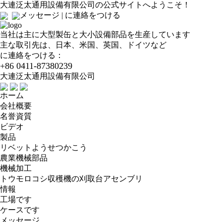
大連泛太通用設備有限公司の公式サイトへようこそ！
メッセージ
|
に連絡をつける
当社は主に大型製缶と大小設備部品を生産しています
主な取引先は、日本、米国、英国、ドイツなど
に連絡をつける：
+86 0411-87380239
大連泛太通用設備有限公司
ホーム
会社概要
名誉資質
ビデオ
製品
リベットようせつかこう
農業機械部品
機械加工
トウモロコシ収穫機の刈取台アセンブリ
情報
工場です
ケースです
メッセージ