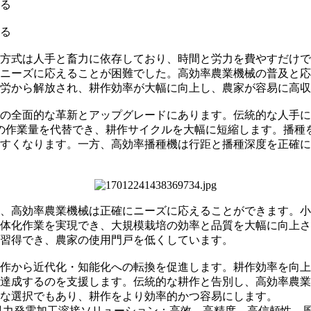
る
る
方式は人手と畜力に依存しており、時間と労力を費やすだけで
ニーズに応えることが困難でした。高効率農業機械の普及と応
労から解放され、耕作効率が大幅に向上し、農家が容易に高収
の全面的な革新とアップグレードにあります。伝統的な人手に
の作業量を代替でき、耕作サイクルを大幅に短縮します。播種
すくなります。一方、高効率播種機は行距と播種深度を正確に
、高効率農業機械は正確にニーズに応えることができます。小
体化作業を実現でき、大規模栽培の効率と品質を大幅に向上さ
習得でき、農家の使用門戸を低くしています。
作から近代化・知能化への転換を促進します。耕作効率を向上
達成するのを支援します。伝統的な耕作と告別し、高効率農業
な選択でもあり、耕作をより効率的かつ容易にします。
風力発電加工溶接ソリューション：高效、高精度、高信頼性、